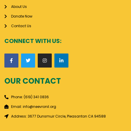
About Us
Donate Now
Contact Us
CONNECT WITH US:
OUR CONTACT
Phone: (619) 341 0836
Email: info@neevronil.org
Address: 3677 Dunsmuir Circle, Pleasanton CA 94588